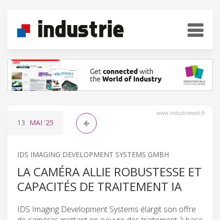
www.industrieweb.fr
13
MAI
'25
IDS IMAGING DEVELOPMENT SYSTEMS GMBH
LA CAMÉRA ALLIE ROBUSTESSE ET
CAPACITÉS DE TRAITEMENT IA
IDS Imaging Development Systems élargit son offre
de caméras mettant en oeuvre des traitement à base