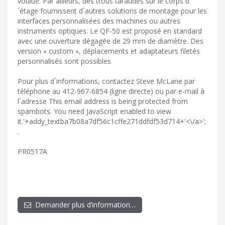
voulue. Par ailleurs, des trous taraudés sur le corps d
´étage fournissent d´autres solutions de montage pour les
interfaces personnalisées des machines ou autres
instruments optiques. Le QF-50 est proposé en standard
avec une ouverture dégagée de 29 mm de diamètre. Des
version « custom », déplacements et adaptateurs filetés
personnalisés sont possibles
Pour plus d´informations, contactez Steve McLane par
téléphone au 412-967-6854 (ligne directe) ou par e-mail à
l´adresse
This email address is being protected from
spambots. You need JavaScript enabled to view
it.
'+addy_textba7b08a7df56c1cffe271ddfdf53d714+'<\/a>';
.
PR0517A
Demander plus d’information…