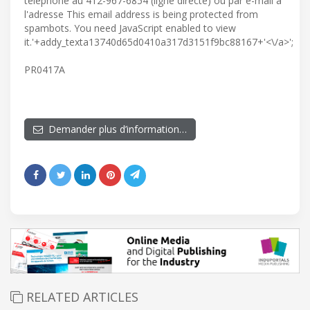
téléphone au 412-967-6854 (ligne directe) ou par e-mail à
l'adresse
This email address is being protected from
spambots. You need JavaScript enabled to view
it.
'+addy_texta13740d65d0410a317d3151f9bc88167+'<\/a>';
PR0417A
Demander plus d’information…
RELATED ARTICLES