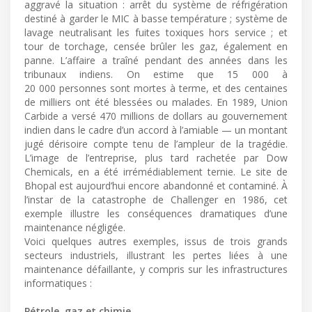
aggravé la situation : arrêt du système de réfrigération
destiné à garder le MIC à basse température ; système de
lavage neutralisant les fuites toxiques hors service ; et
tour de torchage, censée brûler les gaz, également en
panne. L’affaire a traîné pendant des années dans les
tribunaux indiens. On estime que 15 000 à
20 000 personnes sont mortes à terme, et des centaines
de milliers ont été blessées ou malades. En 1989, Union
Carbide a versé 470 millions de dollars au gouvernement
indien dans le cadre d’un accord à l’amiable — un montant
jugé dérisoire compte tenu de l’ampleur de la tragédie.
L’image de l’entreprise, plus tard rachetée par Dow
Chemicals, en a été irrémédiablement ternie. Le site de
Bhopal est aujourd’hui encore abandonné et contaminé. À
l’instar de la catastrophe de Challenger en 1986, cet
exemple illustre les conséquences dramatiques d’une
maintenance négligée.
Voici quelques autres exemples, issus de trois grands
secteurs industriels, illustrant les pertes liées à une
maintenance défaillante, y compris sur les infrastructures
informatiques :
Pétrole, gaz et chimie