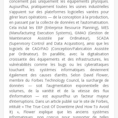
concernent pas uniquement les équipements physiques.
Aujourd’hui, pratiquement toutes les usines industrielles
s’appuient sur des plateformes logicielles variées pour
gérer leurs opérations — de la conception à la production,
en passant par la collecte de données et l’automatisation.
Cela inclut les ERP (Enterprise Resource Planning), MES
(Manufacturing Execution Systems), GMAO (Gestion de
Maintenance Assistée par Ordinateur), SCADA
(Supervisory Control and Data Acquisition), ainsi que les
logiciels de CAO/FAO (Conception/Fabrication Assistée
par Ordinateur). En parallèle, avec la digitalisation
croissante des équipements et des infrastructures, les
vulnérabilités comme les bugs ou les cyberattaques
touchant les systèmes informatiques deviennent
également des causes d’arrêts. Selon David Flower,
membre du Forbes Technology Council, la surcharge de
données — soit l’augmentation exponentielle des
volumes, de la variété et de la vitesse des flux
d’information — est aujourd’hui un facteur majeur
d’interruptions. Dans un article publié sur le site de Forbes,
intitulé « The True Cost Of Downtime (And How To Avoid
It) », Flower explique que les anciens systèmes
informatiques, non conçus pour supporter de telles