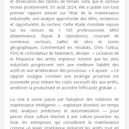
et d’exécution des tâches de terrain, note que le secteur
évolue positivement. En août 2024, elle a publié son tout
premier rapport annuel sur l’état de la maintenance
industrielle, une analyse approfondie des défis, tendances
et opportunités du secteur. Cette étude mondiale repose
sur les retours de 1 165 professionnels MRO
(Maintenance, Repair & Operations), couvrant de
nombreux secteurs, tailles de sites et zones
géographiques. Commentant les résultats, Chris Turlica,
PDG et cofondateur de MaintainX, déclare : « La baisse de
la fréquence des arrêts imprévus montre que les sites
industriels progressent vers une meilleure fiabilité des
actifs et une amélioration des processus. » Il ajoute : « Ce
rapport souligne combien une stratégie proactive est
essentielle pour réduire les coûts excessifs liés aux arrêts,
améliorer la productivité et accroître l’efficacité globale. »
La voie à suivre passe par l’adoption des solutions de
maintenance intelligente — exploitant données en temps
réel, analyses prédictives et automatisation — pour
passer d’une culture réactive à une culture proactive. Au
final, les entreprises qui considèrent la maintenance
comme un levier stratégique réduiront les arrêts tout en