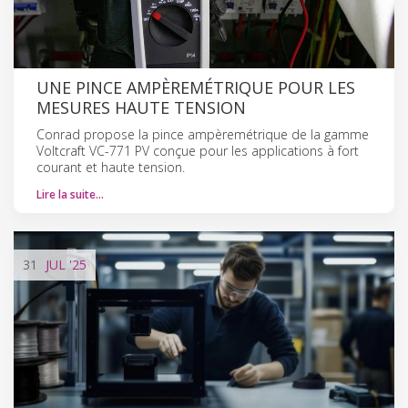
UNE PINCE AMPÈREMÉTRIQUE POUR LES
MESURES HAUTE TENSION
Conrad propose la pince ampèremétrique de la gamme
Voltcraft VC-771 PV conçue pour les applications à fort
courant et haute tension.
Lire la suite…
31
JUL
'25