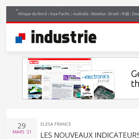
Afrique du Nord
Asia-Pacific
Australia
Benelux
Brasil
中国
Deu
29
ELESA FRANCE
MARS
'21
LES NOUVEAUX INDICATEURS 