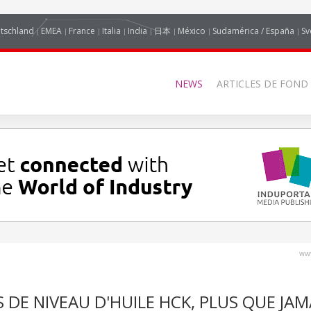
tschland
EMEA
France
Italia
India
日本
México
Sudamérica / España
Sv
NEWS
ARTICLES DE FOND
www
DE NIVEAU D'HUILE HCK, PLUS QUE JAM