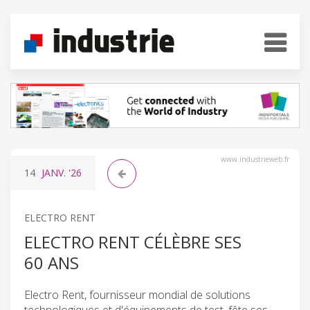
www.industrieweb.fr
14
JANV.
'26
ELECTRO RENT
ELECTRO RENT CÉLÈBRE SES
60 ANS
Electro Rent, fournisseur mondial de solutions
technologiques et d'équipements de test, fête ses