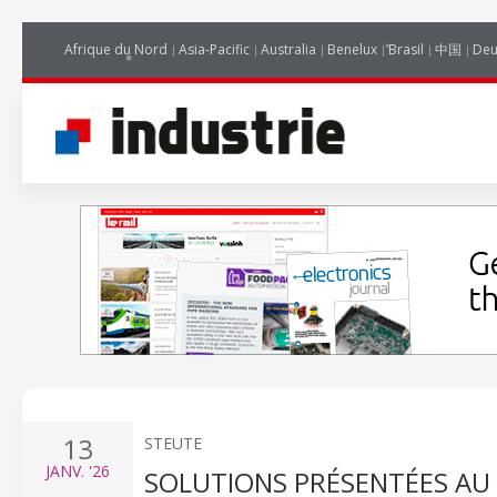
Afrique du Nord
Asia-Pacific
Australia
Benelux
Brasil
中国
Deu
13
STEUTE
JANV.
'26
SOLUTIONS PRÉSENTÉES AU