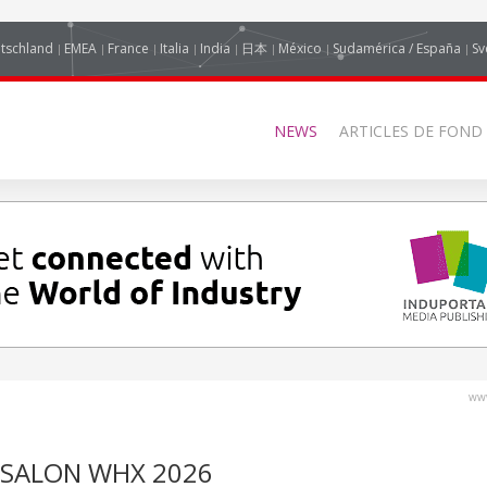
tschland
EMEA
France
Italia
India
日本
México
Sudamérica / España
Sv
NEWS
ARTICLES DE FOND
www
 SALON WHX 2026