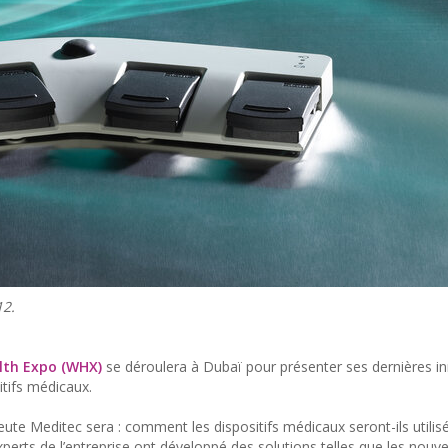
12.
lth Expo (WHX)
se déroulera à Dubaï pour présenter ses dernières i
itifs médicaux.
eute Meditec sera : comment les dispositifs médicaux seront-ils utilis
experts de l’entreprise ont développé des solutions telles que les nouv