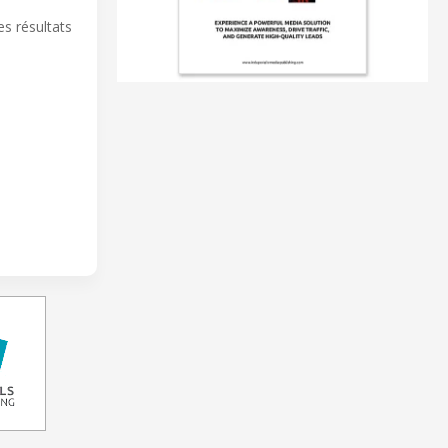
i
es résultats