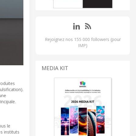
Rejoignez nos 155 000 followers (pour
IMP)
MEDIA KIT
roduites
sification).
 une
ncipale.
ous le
 instituts