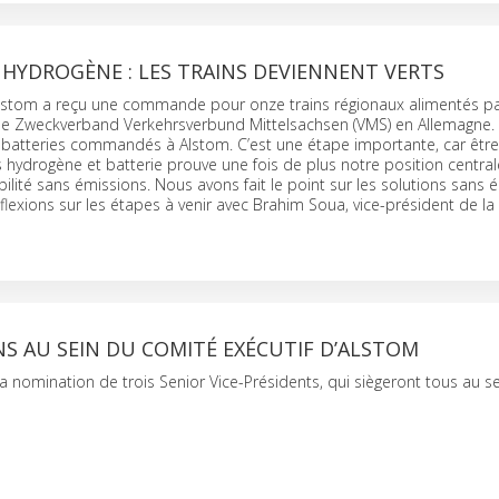
 HYDROGÈNE : LES TRAINS DEVIENNENT VERTS
 Alstom a reçu une commande pour onze trains régionaux alimentés pa
e Zweckverband Verkehrsverbund Mittelsachsen (VMS) en Allemagne. Il
à batteries commandés à Alstom. C’est une étape importante, car êtr
s hydrogène et batterie prouve une fois de plus notre position central
lité sans émissions. Nous avons fait le point sur les solutions sans 
éflexions sur les étapes à venir avec Brahim Soua, vice-président de l
S AU SEIN DU COMITÉ EXÉCUTIF D’ALSTOM
 nomination de trois Senior Vice-Présidents, qui siègeront tous au s