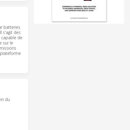
r batteries
 s'agit des
e capable de
e sur le
émissions
a plateforme
ein du