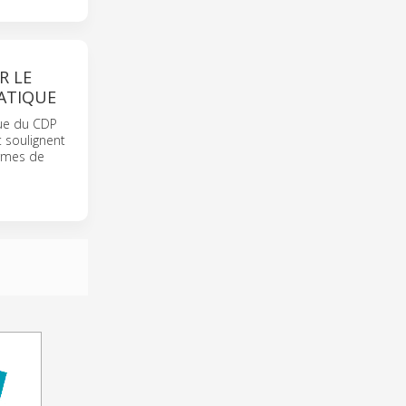
R LE
ATIQUE
que du CDP
 soulignent
ermes de