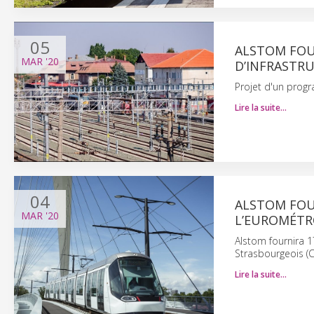
05
ALSTOM FOU
MAR
'20
D’INFRASTR
Projet d'un progr
Lire la suite…
04
ALSTOM FOU
MAR
'20
L’EUROMÉTR
Alstom fournira 
Strasbourgeois (C
Lire la suite…