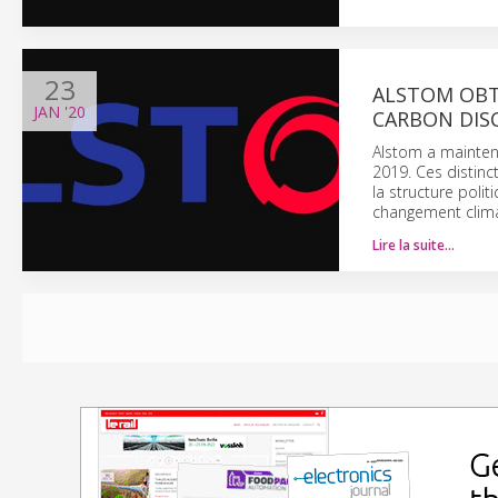
23
ALSTOM OBTI
JAN
'20
CARBON DIS
Alstom a mainten
2019. Ces distin
la structure poli
changement clima
Lire la suite…