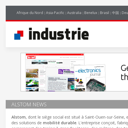
Afrique du Nord
Asia-Pacific
Australia
Benelux
Brasil
中国
Deu
ALSTOM NEWS
Alstom
, dont le siège social est situé à Saint-Ouen-sur-Seine
des solutions de
mobilité durable
. L'entreprise conçoit, fa