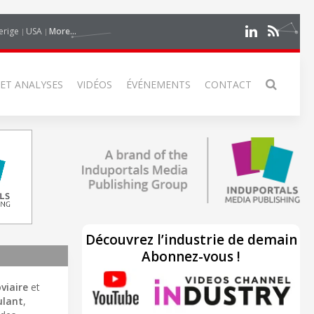
erige
USA
More...
 ET ANALYSES
VIDÉOS
ÉVÉNEMENTS
CONTACT
Découvrez l’industrie de demain
Abonnez-vous !
viaire
et
ulant
,