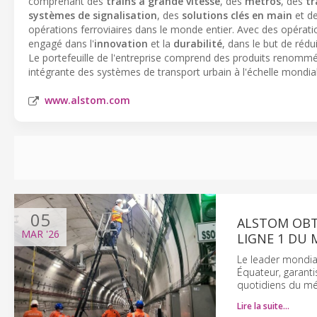
comprenant des
trains à grande vitesse
, des
métros
, des
t
systèmes de signalisation
, des
solutions clés en main
et d
opérations ferroviaires dans le monde entier. Avec des opérati
engagé dans l'
innovation
et la
durabilité
, dans le but de réd
Le portefeuille de l'entreprise comprend des produits renommés
intégrante des systèmes de transport urbain à l'échelle mondia
www.alstom.com
05
ALSTOM OBT
MAR
'26
LIGNE 1 DU
Le leader mondial
Équateur, garantis
quotidiens du mé
Lire la suite…