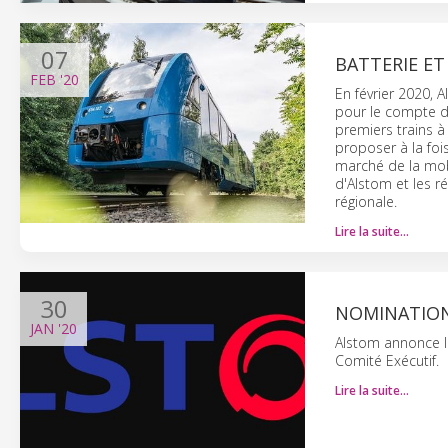
07
BATTERIE ET
FEB
'20
En février 2020,
pour le compte d
premiers trains 
proposer à la foi
marché de la mobi
d'Alstom et les r
régionale.
Lire la suite…
30
NOMINATION
JAN
'20
Alstom annonce la
Comité Exécutif.
Lire la suite…