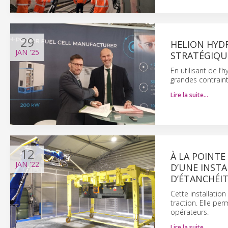
29
HELION HYD
JAN
'25
STRATÉGIQU
En utilisant de l
grandes contrainte
Lire la suite…
12
À LA POINTE
JAN
'22
D’UNE INST
D’ÉTANCHÉI
Cette installation
traction. Elle per
opérateurs.
Lire la suite…