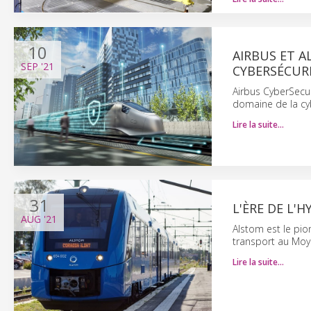
10
AIRBUS ET 
SEP
'21
CYBERSÉCUR
Airbus CyberSecur
domaine de la cyb
Lire la suite…
31
L'ÈRE DE L'
AUG
'21
Alstom est le pio
transport au Moy
Lire la suite…