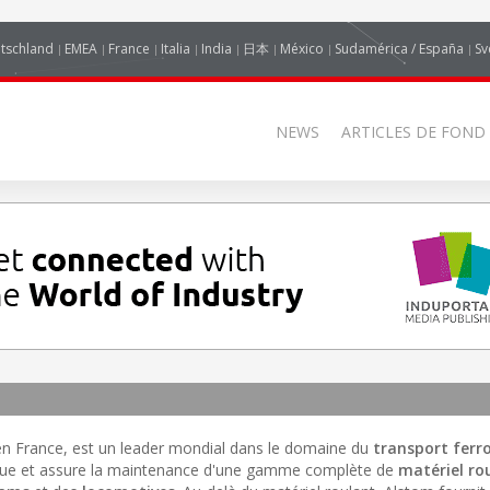
tschland
EMEA
France
Italia
India
日本
México
Sudamérica / España
Sv
NEWS
ARTICLES DE FOND
, en France, est un leader mondial dans le domaine du
transport ferro
brique et assure la maintenance d'une gamme complète de
matériel ro