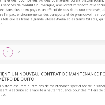
rams
et des
locomotives
. Au-delà du matériel roulant, Alstom fournit
es
services de mobilité numérique
, améliorant l'efficacité et la sécu
ons dans plus de 60 pays et un effectif de plus de 80 000 employés, 
uire l'impact environnemental des transports et de promouvoir la
mobi
 tels que les trains à grande vitesse
Avelia
et les trams
Citadis
, qui
le.
2
1
IENT UN NOUVEAU CONTRAT DE MAINTENANCE PO
 MÉTRO DE QUITO
 Alstom assurera quatre ans de maintenance spécialisée de la signal
sant la sécurité et la fiabilité à haute fréquence pour des milliers de
tro.