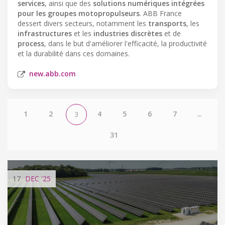
services
, ainsi que des
solutions numériques intégrées
pour les groupes motopropulseurs
. ABB France
dessert divers secteurs, notamment les
transports
, les
infrastructures
et les
industries discrètes
et de
process
, dans le but d'améliorer l'efficacité, la productivité
et la durabilité dans ces domaines.
new.abb.com
1
2
4
5
6
7
...
3
31
17
DEC
'25