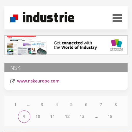
NSK
www.nskeurope.com
1
...
3
4
5
6
7
8
10
11
12
13
...
18
9