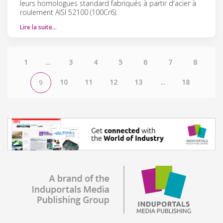
leurs homologues standard fabriqués à partir d'acier à
roulement AISI 52100 (100Cr6).
Lire la suite…
1
...
3
4
5
6
7
8
10
11
12
13
...
18
9