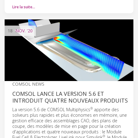
Lire la suite…
18
NOV.
'20
COMSOL NEWS
COMSOL LANCE LA VERSION 5.6 ET
INTRODUIT QUATRE NOUVEAUX PRODUITS
®
La version 5.6 de COMSOL Multiphysics
apporte des
solveurs plus rapides et plus économes en mémoire, une
gestion efficace des assemblages CAO, des plans de
coupe, des modèles de mise en page pour la création
d'applications et quatre nouveaux produits : le Module
®
Fuel Cell & Electrolyzer, LiveLink pour Simulink
, le Module