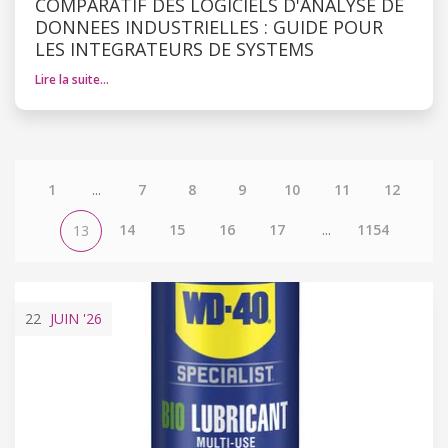
COMPARATIF DES LOGICIELS D'ANALYSE DE
DONNEES INDUSTRIELLES : GUIDE POUR
LES INTEGRATEURS DE SYSTEMS
Lire la suite…
1
...
7
8
9
10
11
12
14
15
16
17
...
1154
13
22
JUIN
'26