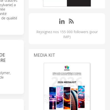
ar d’autres
ylvanie) a
elée
nité
 de qualité
Rejoignez nos 155 000 followers (pour
IMP)
DE
MEDIA KIT
IRE
olymer,
 de