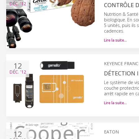
DÉC.
'12
CONTRÔLE DE
Nutrition & Santé
biologique. En sor
5 unités, puis il
cadences.
Lire la suite…
12
KEYENCE FRANC
DÉC.
'12
DÉTECTION 
Le système de vis
couche protectri
arrêt rapide en ca
Lire la suite…
12
EATON