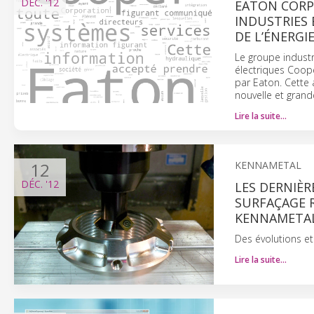
DÉC.
'12
EATON CORP
INDUSTRIES 
DE L’ÉNERGI
Le groupe industr
électriques Coope
par Eaton. Cette
nouvelle et grand
Lire la suite…
12
KENNAMETAL
DÉC.
'12
LES DERNIÈR
SURFAÇAGE 
KENNAMETAL
Des évolutions et
Lire la suite…