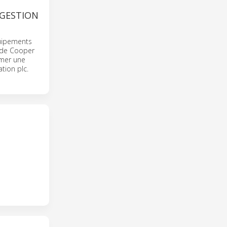
 GESTION
quipements
n de Cooper
rmer une
tion plc.