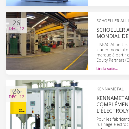
26
SCHOELLER ALL
DÉC.
'12
SCHOELLER A
MONDIAL DE 
LINPAC Allibert e
leader mondial de
marque à partir d
Equity Partners (
Lire la suite…
26
KENNAMETAL
DÉC.
'12
KENNAMETAL
COMPLÉMENT
L'ÉLECTROLY
Pour les fabrican
l'usinage électro