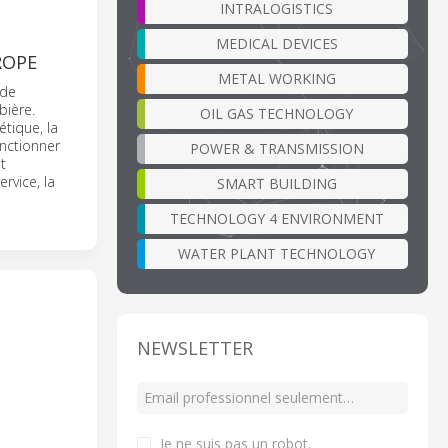
INTRALOGISTICS
MEDICAL DEVICES
ROPE
METAL WORKING
 de
bière.
OIL GAS TECHNOLOGY
tique, la
onctionner
POWER & TRANSMISSION
t
rvice, la
SMART BUILDING
TECHNOLOGY 4 ENVIRONMENT
WATER PLANT TECHNOLOGY
NEWSLETTER
Je ne suis pas un robot
.