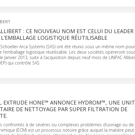
IBERT
LLIBERT : CE NOUVEAU NOM EST CELUI DU LEADER
L’EMBALLAGE LOGISTIQUE RÉUTILISABLE
t Schoeller Arca Systems (SAS) ont été réunis sous un même nom pour
 l’emballage logistique réutilisable. Les deux sociétés opéreront so
e Janvier 2013, suite à l’acquisition depuis neuf mois de LINPAC Allibe
OEP) qui contrôle SAS
 EXTRUDE HONE™ ANNONCE HYDROM™, UNE UNIT
AIRE DE NETTOYAGE PAR SUPER FILTRATION DE
TE.
ts confrontés à de sévères ou complexes problèmes d’usinage ou de fi
chimique (ECM) est un processus notoire grâce auquel la matière peut