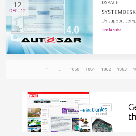
12
DSPACE
DÉC.
'12
SYSTEMDESK 
Un support comp
Lire la suite…
1
...
1060
1061
1062
1063
1