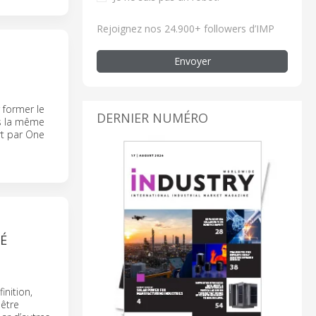
Rejoignez nos 24.900+ followers d’IMP
Envoyer
 former le
DERNIER NUMÉRO
us la même
rt par One
É
nition,
 être