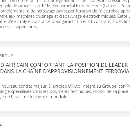
ment de l'ordre du micron, atteignant aussi des zones inaccessibles p
pauler le processus d’ECM, Kennametal Extrude Hone (Latrobe, Penns
omplémentaire de nettoyage par super filtration de l'électrolyte app
dre aux machines d’usinage et d’ébavurage électrochimiques. Cette u
ité d'électrolyte constante pour garantir un écart constant, à des fins
rocessus supérieures.
 GROUP
D-AFRICAIN CONFORTANT LA POSITION DE LEADER 
DANS LA CHAÎNE D’APPROVISIONNEMENT FERROVIA
nouveau contrat majeur, Silentbloc UK Ltd, intégré au Groupe Icon P
logie spécialisée dans les polymères techniques, consolide sa place
gié de l’industrie ferroviaire mondiale.
E