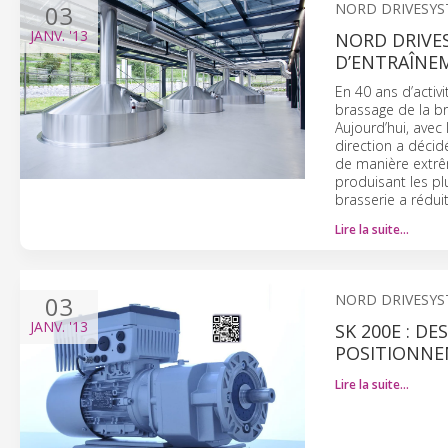
03
NORD DRIVESY
JANV.
'13
NORD DRIVE
D’ENTRAÎNE
En 40 ans d’activi
brassage de la bra
Aujourd’hui, avec
direction a décid
de manière extrê
produisant les pl
brasserie a rédu
Lire la suite…
03
NORD DRIVESY
JANV.
'13
SK 200E : D
POSITIONN
Lire la suite…