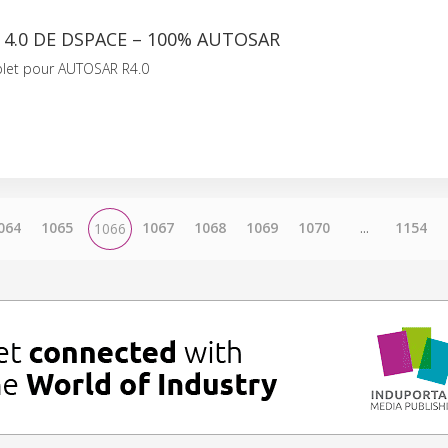
4.0 DE DSPACE – 100% AUTOSAR
let pour AUTOSAR R4.0
064
1065
1067
1068
1069
1070
...
1154
1066