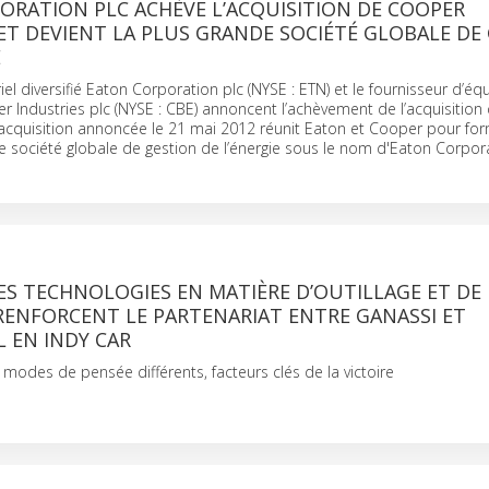
ORATION PLC ACHÈVE L’ACQUISITION DE COOPER
ET DEVIENT LA PLUS GRANDE SOCIÉTÉ GLOBALE DE
E
iel diversifié Eaton Corporation plc (NYSE : ETN) et le fournisseur d’é
r Industries plc (NYSE : CBE) annoncent l’achèvement de l’acquisitio
 acquisition annoncée le 21 mai 2012 réunit Eaton et Cooper pour fo
e société globale de gestion de l’énergie sous le nom d'Eaton Corpora
ES TECHNOLOGIES EN MATIÈRE D’OUTILLAGE ET DE
RENFORCENT LE PARTENARIAT ENTRE GANASSI ET
 EN INDY CAR
 modes de pensée différents, facteurs clés de la victoire