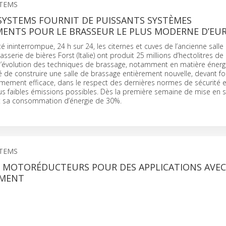
STEMS
SYSTEMS FOURNIT DE PUISSANTS SYSTÈMES
MENTS POUR LE BRASSEUR LE PLUS MODERNE D’EU
té ininterrompue, 24 h sur 24, les citernes et cuves de l’ancienne salle
sserie de bières Forst (Italie) ont produit 25 millions d’hectolitres de 
 l’évolution des techniques de brassage, notamment en matière énergé
é de construire une salle de brassage entièrement nouvelle, devant f
mement efficace, dans le respect des dernières normes de sécurité e
us faibles émissions possibles. Dès la première semaine de mise en se
it sa consommation d’énergie de 30%.
STEMS
ES MOTORÉDUCTEURS POUR DES APPLICATIONS AVEC
EMENT