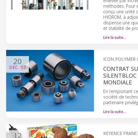
enlevée par incré
méthodes. Pour é
conçu une unité c
HYDROM, à adjoin
dispense une qual
et stabilité de p
Lire la suite…
20
ICON POLYMER
DÉC.
'12
CONTRAT SU
SILENTBLOC 
MONDIALE
En remportant ce 
société de techno
partenaire privilé
Lire la suite…
12
KEYENCE FRANC