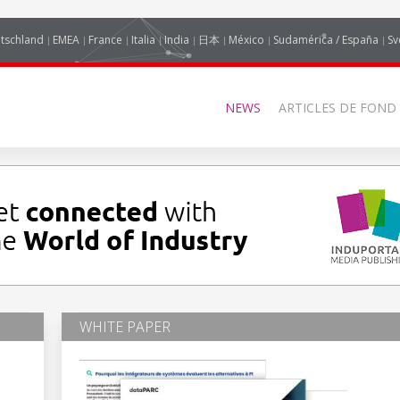
tschland
EMEA
France
Italia
India
日本
México
Sudamérica / España
Sv
NEWS
ARTICLES DE FOND
WHITE PAPER