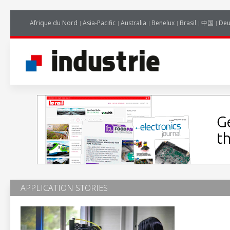
Afrique du Nord
Asia-Pacific
Australia
Benelux
Brasil
中国
Deu
APPLICATION STORIES