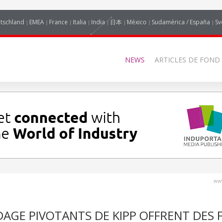
tschland
EMEA
France
Italia
India
日本
México
Sudamérica / España
Sv
NEWS
ARTICLES DE FOND
www
IDAGE PIVOTANTS DE KIPP OFFRENT DES 