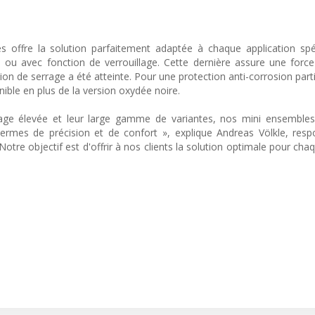
es offre la solution parfaitement adaptée à chaque application spé
e ou avec fonction de verrouillage. Cette dernière assure une forc
sition de serrage a été atteinte. Pour une protection anti-corrosion par
ible en plus de la version oxydée noire.
rrage élevée et leur large gamme de variantes, nos mini ensemble
ermes de précision et de confort », explique Andreas Völkle, res
otre objectif est d'offrir à nos clients la solution optimale pour cha