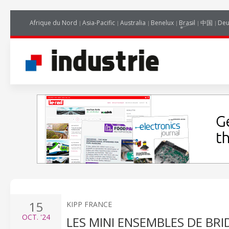
Afrique du Nord
Asia-Pacific
Australia
Benelux
Brasil
中国
Deu
15
KIPP FRANCE
OCT.
'24
LES MINI ENSEMBLES DE BR