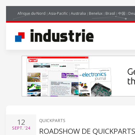
Afrique du Nord
Asia-Pacific
Australia
Benelux
Brasil
中国
Deu
12
QUICKPARTS
SEPT.
'24
ROADSHOW DE QUICKPARTS 