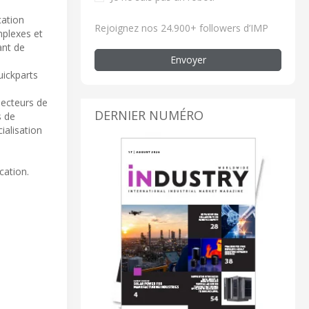
cation
Rejoignez nos 24.900+ followers d’IMP
mplexes et
ant de
Envoyer
uickparts
secteurs de
DERNIER NUMÉRO
s de
ialisation
cation.