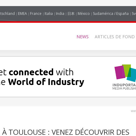
tschland
EMEA
France
Italia
India
日本
México
Sudamérica / España
Sv
NEWS
ARTICLES DE FOND
www
À TOULOUSE : VENEZ DÉCOUVRIR DES