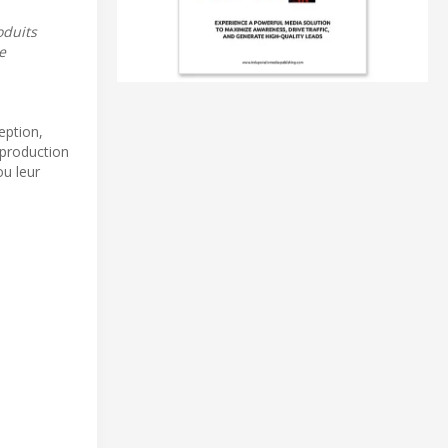
oduits
e
eption,
 production
ou leur