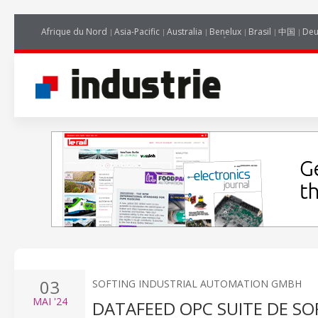
Afrique du Nord
Asia-Pacific
Australia
Benelux
Brasil
中国
Deu
03
SOFTING INDUSTRIAL AUTOMATION GMBH
MAI
'24
DATAFEED OPC SUITE DE SO