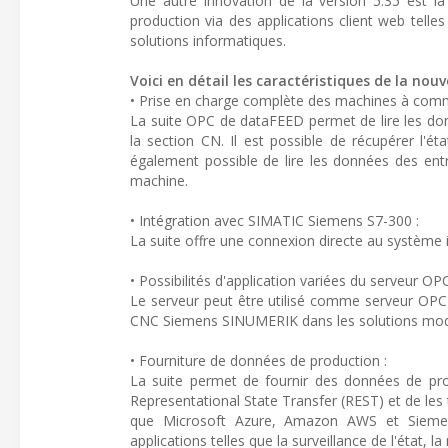
Une autre innovation de la version 5.35 est l
production via des applications client web tell
solutions informatiques.
Voici en détail les caractéristiques de la nou
• Prise en charge complète des machines à co
La suite OPC de dataFEED permet de lire les don
la section CN. Il est possible de récupérer l'é
également possible de lire les données des ent
machine.
• Intégration avec SIMATIC Siemens S7-300 :
La suite offre une connexion directe au système
• Possibilités d'application variées du serveur 
Le serveur peut être utilisé comme serveur OPC 
CNC Siemens SINUMERIK dans les solutions moder
• Fourniture de données de production :
La suite permet de fournir des données de pr
Representational State Transfer (REST) et de les 
que Microsoft Azure, Amazon AWS et Siemens 
applications telles que la surveillance de l'état, l