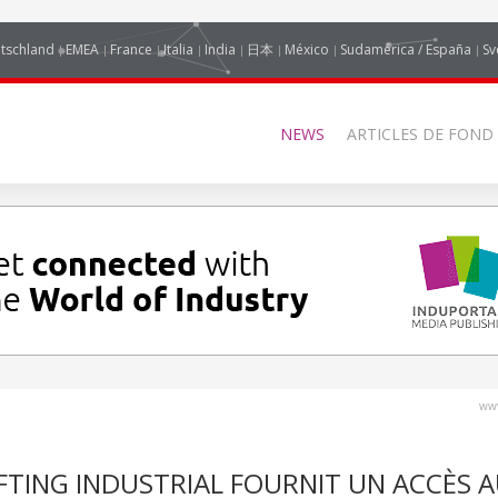
tschland
EMEA
France
Italia
India
日本
México
Sudamérica / España
Sv
NEWS
ARTICLES DE FOND
www
FTING INDUSTRIAL FOURNIT UN ACCÈS 