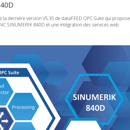
840D
ce la dernière version V5.35 de dataFEED OPC Suite qui propos
CNC SINUMERIK 840D et une intégration des services web.