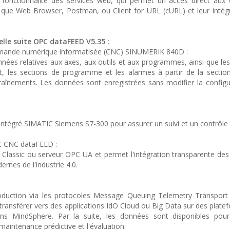
a fonctionnalité des services web, qui permet un accès direct au
es que Web Browser, Postman, ou Client for URL (cURL) et leur intég
velle suite OPC dataFEED V5.35 :
mmande numérique informatisée (CNC) SINUMERIK 840D :
nées relatives aux axes, aux outils et aux programmes, ainsi que le
tat, les sections de programme et les alarmes à partir de la section
raînements. Les données sont enregistrées sans modifier la configu
 intégré SIMATIC Siemens S7-300 pour assurer un suivi et un contrôle
OPC CNC dataFEED :
Classic ou serveur OPC UA et permet l'intégration transparente des
nes de l'industrie 4.0.
oduction via les protocoles Message Queuing Telemetry Transpor
transférer vers des applications IdO Cloud ou Big Data sur des platef
MindSphere. Par la suite, les données sont disponibles pour 
a maintenance prédictive et l'évaluation.