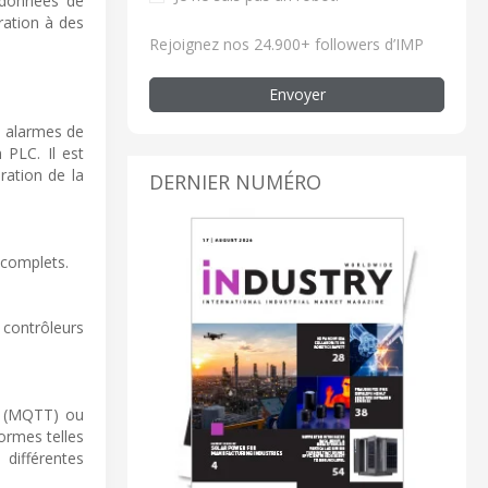
x données de
ration à des
Rejoignez nos 24.900+ followers d’IMP
Envoyer
s alarmes de
 PLC. Il est
ration de la
DERNIER NUMÉRO
 complets.
 contrôleurs
t (MQTT) ou
ormes telles
différentes