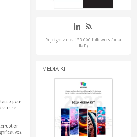
Rejoignez nos 155 000 followers (pour
IMP)
MEDIA KIT
vitesse pour
 vitesse
terruption
nificatives.