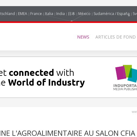
tschland
EMEA
France
Italia
India
日本
México
Sudamérica / España
Sv
NEWS
ARTICLES DE FOND
www
NE L'AGROALIMENTAIRE AU SALON CFIA