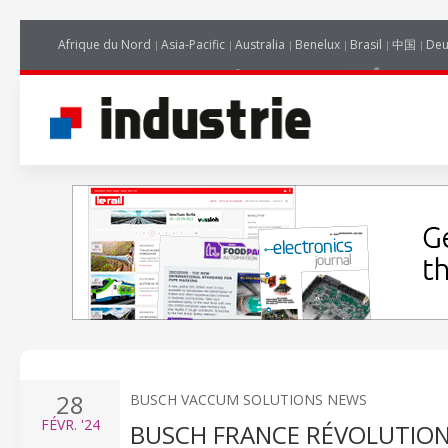
Afrique du Nord
Asia-Pacific
Australia
Benelux
Brasil
中国
Deu
28
BUSCH VACCUM SOLUTIONS NEWS
FÉVR.
'24
BUSCH FRANCE RÉVOLUTION