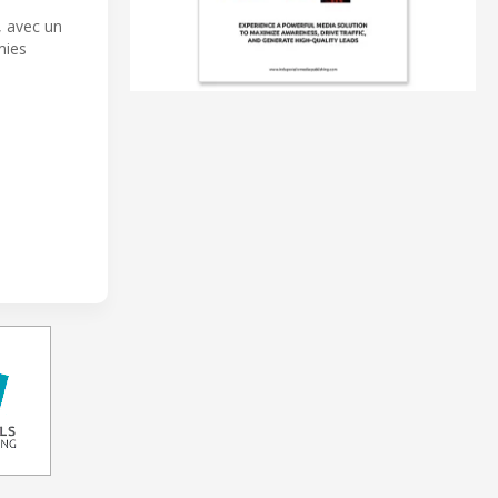
, avec un
mies