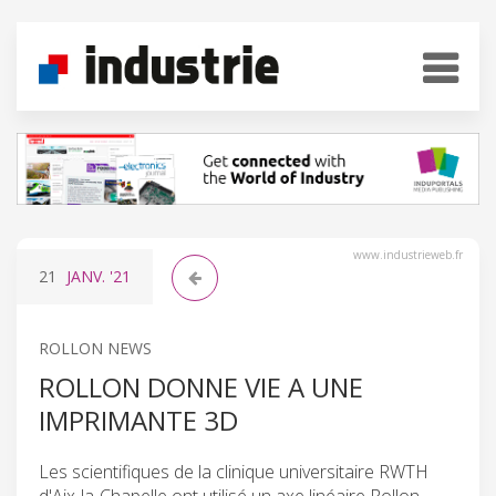
www.industrieweb.fr
21
JANV.
'21
ROLLON NEWS
ROLLON DONNE VIE A UNE
IMPRIMANTE 3D
Les scientifiques de la clinique universitaire RWTH
d'Aix-la-Chapelle ont utilisé un axe linéaire Rollon,