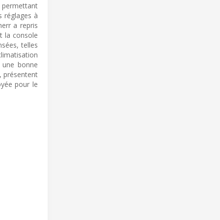
, permettant
s réglages à
err a repris
t la console
sées, telles
limatisation
nt une bonne
, présentent
oyée pour le