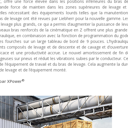
, offre une force élevée dans les positions inférieures du bras d
grande force de maintien dans les zones supérieures de levage et
rielles nécessitant des équipements lourds telles que la manutention 
ras de levage ont été revues par Liebherr pour la nouvelle gamme. L
 levage plus grands, ce qui a permis d’augmenter la puissance de le
eaux bras renforcés de la cinématique en Z offrent une plus grande s
aulique, en combinaison avec la fonction de programmation du gode
es fourches sur un large tableau de bord de 9 pouces. L’hydrauliq
ts composés de levage et de descente et de cavage et d’ouverture
efficace et une productivité accrue. Le nouvel amortissement de fin 
geuses sur pneus et réduit les vibrations subies par le conducteur. Ce
e l’équipement de travail et du bras de levage. Cela augmente la dur
 de levage et de l’équipement monté.
®
 par XPower