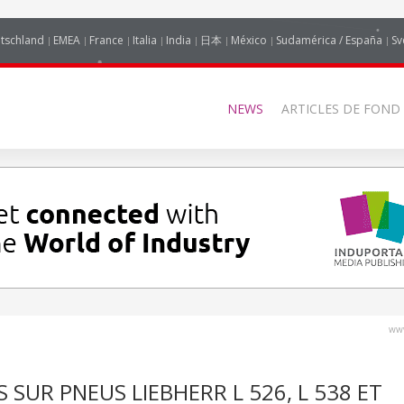
tschland
EMEA
France
Italia
India
日本
México
Sudamérica / España
Sv
NEWS
ARTICLES DE FOND
www
SUR PNEUS LIEBHERR L 526, L 538 ET