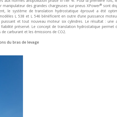
 aux normes antipollution phase V/Tier 4f. Pour la première fois, 
®
 par manipulateur des grandes chargeuses sur pneus XPower
sont dis
t, le système de translation hydrostatique éprouvé a été optim
s modèles L 538 et L 546 bénéficient en outre d’une puissance mote
 puissant et tout nouveau moteur six cylindres. Le résultat : une 
iabilité préservé. Le concept de translation hydrostatique permet 
s de carburant et les émissions de CO2.
ons du bras de levage