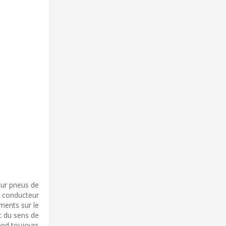
sur pneus de
 conducteur
ments sur le
t du sens de
pond toujours