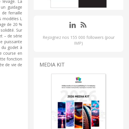
e levage. La
 un guidage
de ferraille
es modèles L
vage de 20 %
olidité. Sur
t – de série
Rejoignez nos 155 000 followers (pour
ue puissante
IMP)
 du godet à
de course en
tte fonction
MEDIA KIT
ée de vie de