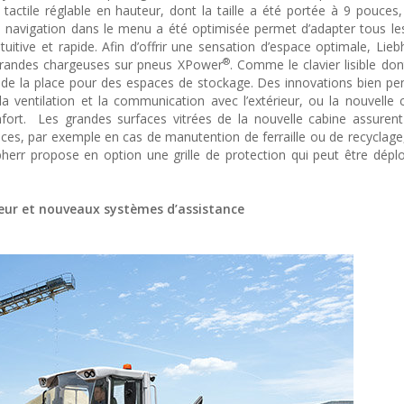
 tactile réglable en hauteur, dont la taille a été portée à 9 pouces
Une navigation dans le menu a été optimisée permet d’adapter tous le
itive et rapide. Afin d’offrir une sensation d’espace optimale, Liebh
®
 grandes chargeuses sur pneus XPower
. Comme le clavier lisible don
e la place pour des espaces de stockage. Des innovations bien pen
la ventilation et la communication avec l’extérieur, ou la nouvelle c
nfort. Les grandes surfaces vitrées de la nouvelle cabine assure
pièces, par exemple en cas de manutention de ferraille ou de recyclage
ebherr propose en option une grille de protection qui peut être dépl
teur et nouveaux systèmes d’assistance