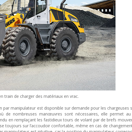
n train de charger des matériaux en vrac.
tion par manipulateur est disponible sur demande pour les chargeuses 
 où de nombreuses manœuvres sont nécessaires, elle permet au
tendu en remplaçant les fastidieux tours de volant par de brefs mouve
e toujours sur l’accoudoir confortable, même en cas de changemen
n par manipulateur est intuitive, car la position du manipulateur corres