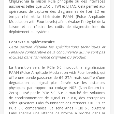
ChipLink via la liaison PCIe principale ou des interfaces
auxiliaires telles que UART, TWI et EJTAG. Cela permet aux
opérateurs de capturer des diagrammes de l'œil 2D en
temps réel et la télémétrie PAM4 (Pulse Amplitude
Modulation with Four Levels) afin d'évaluer l'intégrité de la
liaison et de réduire les coûts de diagnostic lors du
déploiement du système.
Contexte supplémentaire
Cette section détaille les spécifications techniques et
l'analyse comparative de la concurrence qui ne sont pas
incluses dans l'annonce originale du produit.
La transition vers le PCIe 6.0 introduit la signalisation
PAM4 (Pulse Amplitude Modulation with Four Levels), qui
offre une bande passante de 64 GT/s mais souffre d'une
dégradation du signal plus élevée sur les distances
physiques par rapport au codage NRZ (Non-Return-to-
Zero) utilisé par le PCIe 5.0. Sur le marché des solutions
de conditionnement de signal PCIe 6.0, des entreprises
telles qu'Astera Labs fournissent des retimers CXL 3.1 et
PCIe 6.0 comparables. La série Aries PCIe 6.0 d'Astera
Labs spécifie une latence de broche à broche dans la