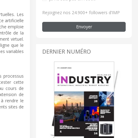
Rejoignez nos 24.900+ followers d’IMP
tuelles. Les
 artificielle
Envoyer
oche emploie
trôle de la
ent virtuel.
ligne que le
DERNIER NUMÉRO
des variables
des processus
tester cette
 au cours de
extension de
 à rendre le
ents sites de