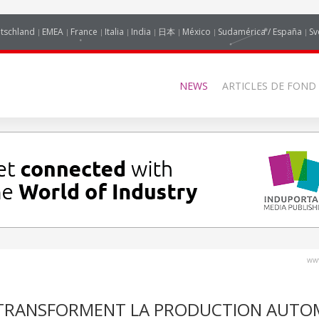
tschland
EMEA
France
Italia
India
日本
México
Sudamérica / España
Sv
NEWS
ARTICLES DE FOND
www
 TRANSFORMENT LA PRODUCTION AUTO