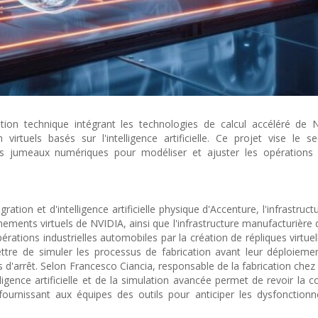
ration technique intégrant les technologies de calcul accéléré de
rtuels basés sur l'intelligence artificielle. Ce projet vise le s
s jumeaux numériques pour modéliser et ajuster les opérations in
ation et d'intelligence artificielle physique d'Accenture, l'infrastruct
ments virtuels de NVIDIA, ainsi que l'infrastructure manufacturière de
rations industrielles automobiles par la création de répliques virtuel
tre de simuler les processus de fabrication avant leur déploieme
ps d'arrêt. Selon Francesco Ciancia, responsable de la fabrication chez S
gence artificielle et de la simulation avancée permet de revoir la c
fournissant aux équipes des outils pour anticiper les dysfonctio