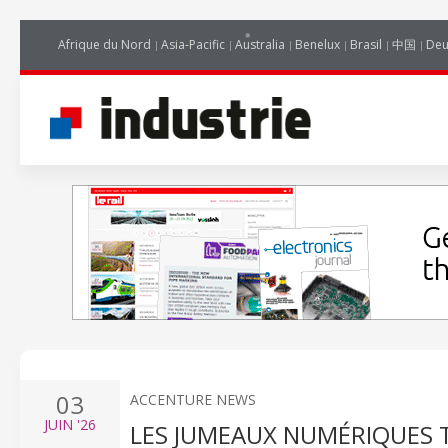
Afrique du Nord
Asia-Pacific
Australia
Benelux
Brasil
中国
Deu
03
ACCENTURE NEWS
JUIN
'26
LES JUMEAUX NUMÉRIQUES