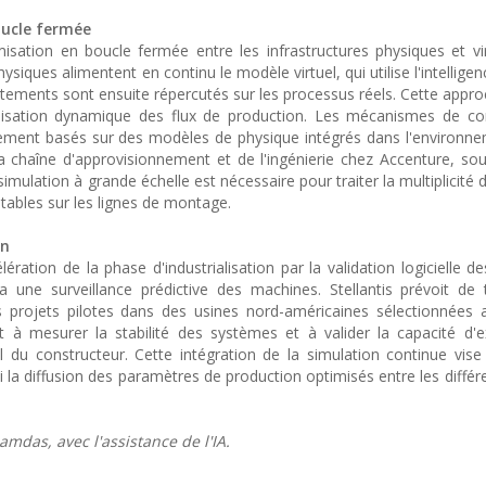
oucle fermée
sation en boucle fermée entre les infrastructures physiques et vir
ues alimentent en continu le modèle virtuel, qui utilise l'intelligence
ustements sont ensuite répercutés sur les processus réels. Cette appr
misation dynamique des flux de production. Les mécanismes de con
tement basés sur des modèles de physique intégrés dans l'environnem
chaîne d'approvisionnement et de l'ingénierie chez Accenture, sou
mulation à grande échelle est nécessaire pour traiter la multiplicité 
tables sur les lignes de montage.
on
lération de la phase d'industrialisation par la validation logicielle 
a une surveillance prédictive des machines. Stellantis prévoit de 
es projets pilotes dans des usines nord-américaines sélectionnées
t à mesurer la stabilité des systèmes et à valider la capacité d'
el du constructeur. Cette intégration de la simulation continue vise
i la diffusion des paramètres de production optimisés entre les différ
mdas, avec l'assistance de l'IA.