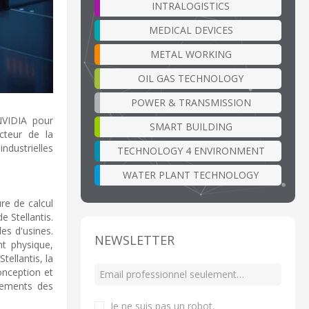
INTRALOGISTICS
MEDICAL DEVICES
METAL WORKING
OIL GAS TECHNOLOGY
POWER & TRANSMISSION
 NVIDIA pour
SMART BUILDING
ecteur de la
dustrielles
TECHNOLOGY 4 ENVIRONMENT
WATER PLANT TECHNOLOGY
ure de calcul
 Stellantis.
les d'usines.
NEWSLETTER
nt physique,
tellantis, la
onception et
nnements des
Je ne suis pas un robot
.