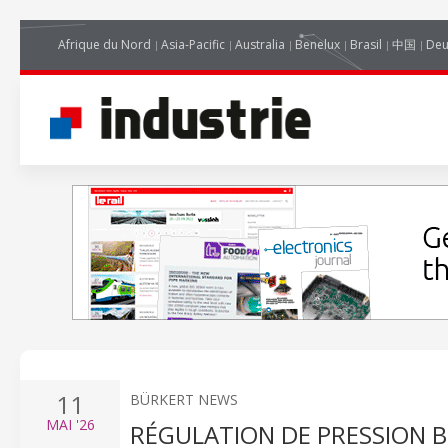
Afrique du Nord
Asia-Pacific
Australia
Benelux
Brasil
中国
Deu
11
BÜRKERT NEWS
MAI
'26
RÉGULATION DE PRESSION B