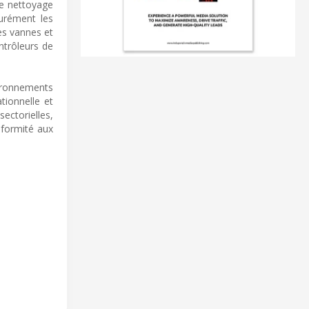
de nettoyage
turément les
es vannes et
ntrôleurs de
ironnements
tionnelle et
ectorielles,
nformité aux