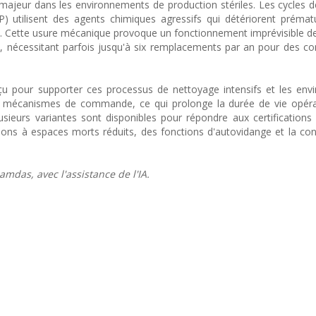
 majeur dans les environnements de production stériles. Les cycles 
EP) utilisent des agents chimiques agressifs qui détériorent préma
ds. Cette usure mécanique provoque un fonctionnement imprévisible d
nécessitant parfois jusqu'à six remplacements par an pour des co
u pour supporter ces processus de nettoyage intensifs et les env
des mécanismes de commande, ce qui prolonge la durée de vie opéra
usieurs variantes sont disponibles pour répondre aux certifications s
tions à espaces morts réduits, des fonctions d'autovidange et la co
mdas, avec l'assistance de l'IA.