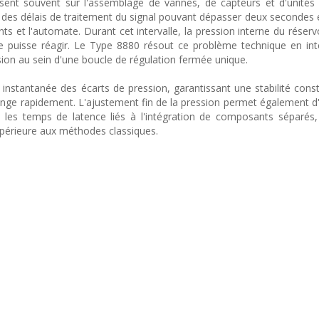
posent souvent sur l'assemblage de vannes, de capteurs et d'unités
re des délais de traitement du signal pouvant dépasser deux secondes 
 et l'automate. Durant cet intervalle, la pression interne du réservo
 ne puisse réagir. Le Type 8880 résout ce problème technique en in
ion au sein d'une boucle de régulation fermée unique.
 instantanée des écarts de pression, garantissant une stabilité co
hange rapidement. L'ajustement fin de la pression permet également d'
 les temps de latence liés à l'intégration de composants séparés
upérieure aux méthodes classiques.