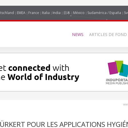
tschland
EMEA
France
Italia
India
日本
México
Sudamérica / España
Sv
NEWS
ARTICLES DE FOND
www
ÜRKERT POUR LES APPLICATIONS HYGIÉ