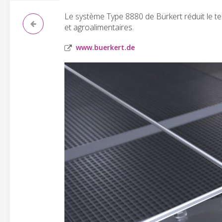
Le système Type 8880 de Bürkert réduit le 
et agroalimentaires.
www.buerkert.de