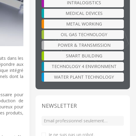
INTRALOGISTICS
MEDICAL DEVICES
METAL WORKING
OIL GAS TECHNOLOGY
POWER & TRANSMISSION
SMART BUILDING
uits dans les
répondre aux
TECHNOLOGY 4 ENVIRONMENT
ique intégré
nels dont la
WATER PLANT TECHNOLOGY
ssaire pour
oduction de
NEWSLETTER
goureux pour
es produits,
Je ne suis pas un robot
.