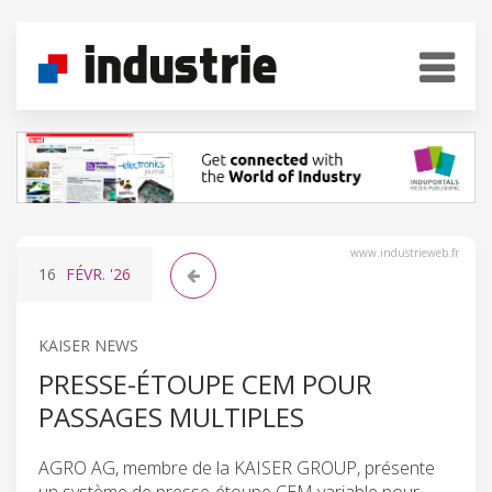
www.industrieweb.fr
16
FÉVR.
'26
KAISER NEWS
PRESSE-ÉTOUPE CEM POUR
PASSAGES MULTIPLES
AGRO AG, membre de la KAISER GROUP, présente
un système de presse-étoupe CEM variable pour