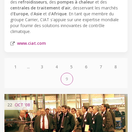
des
refroidisseurs
, des
pompes à chaleur
et des
centrales de traitement d'air
, desservant les marchés
d'
Europe
, d'
Asie
et d'
Afrique
. En tant que membre du
groupe Carrier, CIAT s'appuie sur une expertise mondiale
pour fournir des solutions innovantes de contrôle
climatique.
www.ciat.com
1
...
3
4
5
6
7
8
9
22
OCT
'08