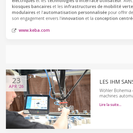
électriques
et les
technologies d'interface utilisateur
. Ave
kiosques bancaires
et les
infrastructures de mobilité verte
modulaires
et l'
automatisation personnalisée
pour offrir d
son engagement envers l'
innovation
et la
conception centrée
www.keba.com
23
LES IHM SAN
APR
'26
Wöhler Bohemia d
machines automatis
Lire la suite…