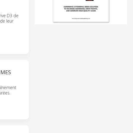
rive D3 de
 de leur
ÈMES
raînement
urées.