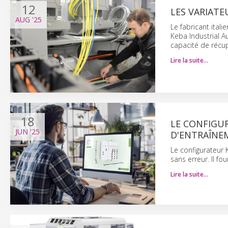
12
LES VARIATE
AUG
'25
Le fabricant ital
Keba Industrial A
capacité de récup
Lire la suite…
18
LE CONFIGUR
JUN
'25
D'ENTRAÎNE
Le configurateur 
sans erreur. Il fo
Lire la suite…