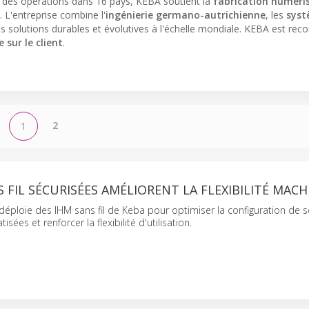
c des opérations dans 16 pays, KEBA soutient la
fabrication numéri
. L'entreprise combine l'
ingénierie germano-autrichienne
, les
syst
es solutions durables et évolutives à l'échelle mondiale. KEBA est re
 sur le client
.
2
1
S FIL SÉCURISÉES AMÉLIORENT LA FLEXIBILITÉ MACH
éploie des IHM sans fil de Keba pour optimiser la configuration de s
ées et renforcer la flexibilité d'utilisation.