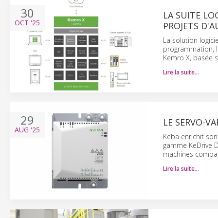
30
LA SUITE LO
OCT
'25
PROJETS D'
La solution logic
programmation, le
Kemro X, basée su
Lire la suite…
29
LE SERVO-VA
AUG
'25
Keba enrichit son
gamme KeDrive D5
machines compac
Lire la suite…