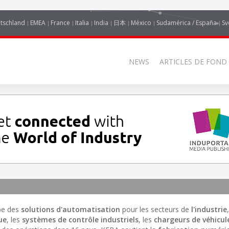
tschland
EMEA
France
Italia
India
日本
México
Sudamérica / España
Sv
NEWS
ARTICLES DE FOND
ppe des
solutions d'automatisation
pour les secteurs de
l'industrie
ue
, les
systèmes de contrôle industriels
, les
chargeurs de véhicul