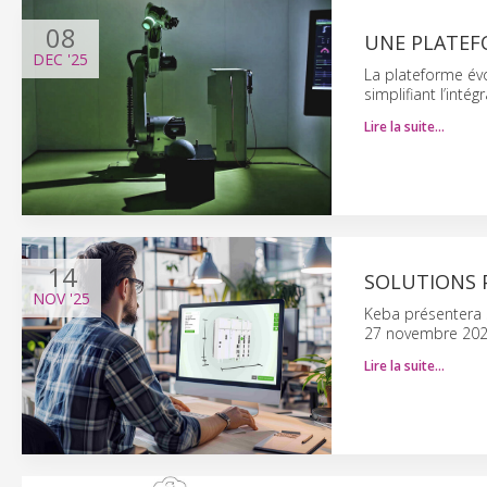
08
UNE PLATEF
DEC
'25
La plateforme évo
simplifiant l’inté
Lire la suite…
14
SOLUTIONS 
NOV
'25
Keba présentera 
27 novembre 202
Lire la suite…