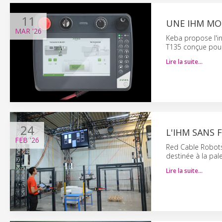
11
UNE IHM MO
MAR
'26
Keba propose l'i
T135 conçue pour
Lire la suite…
24
L'IHM SANS 
FEB
'26
Red Cable Robots 
destinée à la pale
Lire la suite…