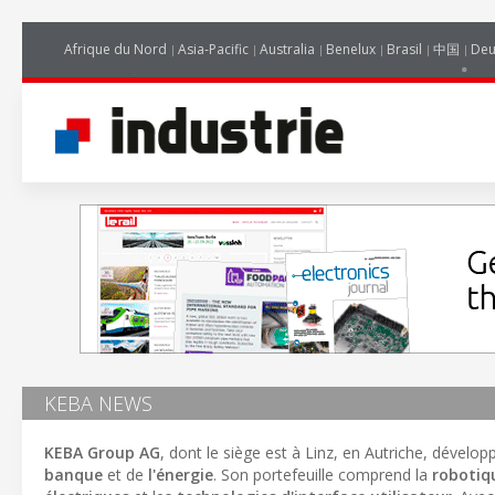
Afrique du Nord
Asia-Pacific
Australia
Benelux
Brasil
中国
Deu
KEBA NEWS
KEBA Group AG
, dont le siège est à Linz, en Autriche, dévelo
banque
et de
l'énergie
. Son portefeuille comprend la
robotiq