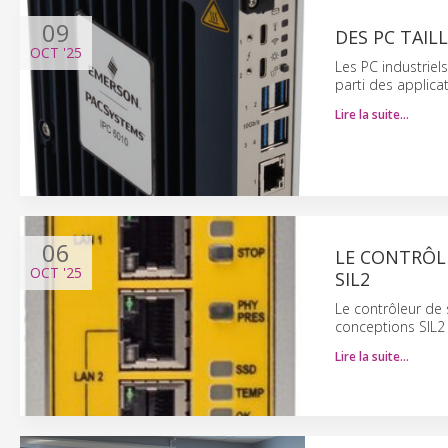
09
DES PC TAIL
OCT
'25
Les PC industriel
parti des applica
Lire la suite…
06
LE CONTRÔL
OCT
'25
SIL2
Le contrôleur de 
conceptions SIL2 
Lire la suite…