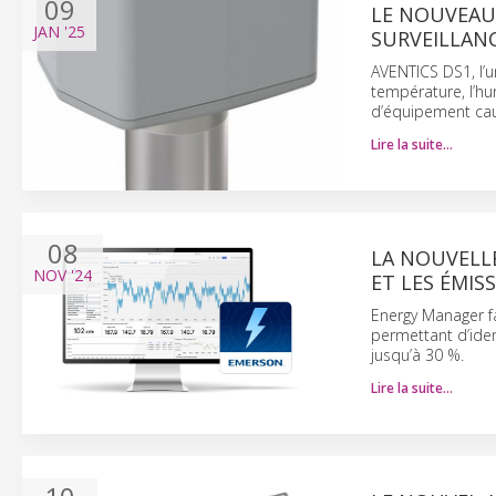
09
LE NOUVEAU
JAN
'25
SURVEILLANC
AVENTICS DS1, l’u
température, l’hu
d’équipement cau
Lire la suite…
08
LA NOUVELL
NOV
'24
ET LES ÉMIS
Energy Manager fa
permettant d’iden
jusqu’à 30 %.
Lire la suite…