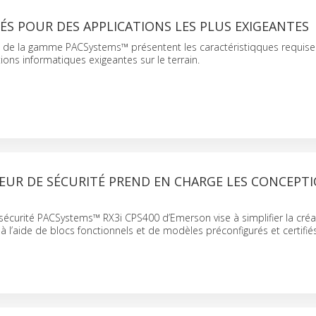
LÉS POUR DES APPLICATIONS LES PLUS EXIGEANTES
s de la gamme PACSystems™ présentent les caractéristiqques requises
tions informatiques exigeantes sur le terrain.
EUR DE SÉCURITÉ PREND EN CHARGE LES CONCEPT
sécurité PACSystems™ RX3i CPS400 d’Emerson vise à simplifier la créa
à l’aide de blocs fonctionnels et de modèles préconfigurés et certifiés