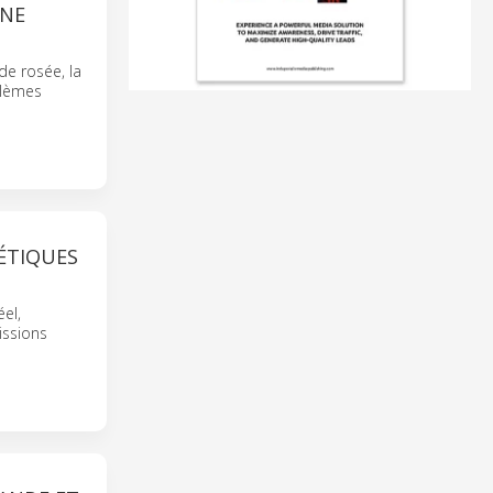
UNE
de rosée, la
oblèmes
ÉTIQUES
el,
issions