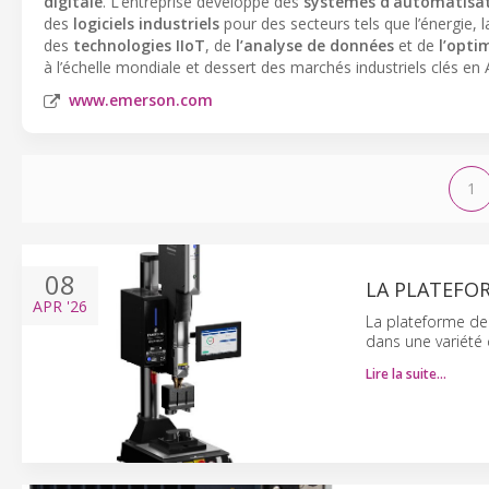
digitale
. L’entreprise développe des
systèmes d’automatisat
des
logiciels industriels
pour des secteurs tels que l’énergie, l
des
technologies IIoT
, de
l’analyse de données
et de
l’opti
à l’échelle mondiale et dessert des marchés industriels clés e
www.emerson.com
1
08
LA PLATEFOR
APR
'26
La plateforme de
dans une variété 
Lire la suite…