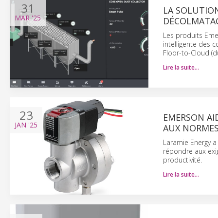
31
LA SOLUTION
MAR
'25
DÉCOLMATAG
Les produits Eme
intelligente des 
Floor-to-Cloud (d
Lire la suite…
23
EMERSON AID
JAN
'25
AUX NORMES 
Laramie Energy a
répondre aux exig
productivité.
Lire la suite…