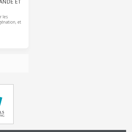
ANDE ET
r les
génation, et