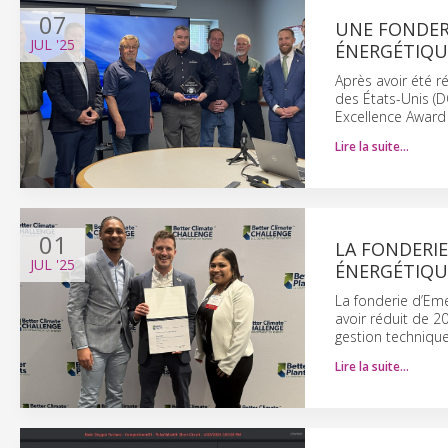
07
UNE FONDER
JUL
'25
ÉNERGÉTIQU
Après avoir été r
des États-Unis (D
Excellence Award
Lire la suite…
01
LA FONDERIE
JUL
'25
ÉNERGÉTIQU
La fonderie d’Eme
avoir réduit de 
gestion techniqu
Lire la suite…