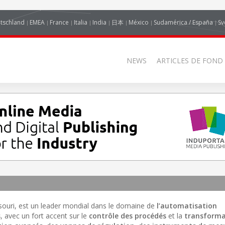
tschland
EMEA
France
Italia
India
日本
México
Sudamérica / España
Sv
NEWS
ARTICLES DE FOND
ssouri, est un leader mondial dans le domaine de
l’automatisation
s
, avec un fort accent sur le
contrôle des procédés
et la
transforma