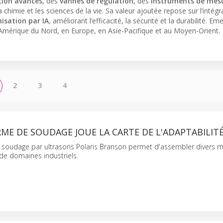
ion avancés
, des
vannes de régulation
, des
instruments de mes
a chimie et les sciences de la vie. Sa valeur ajoutée repose sur l’intégr
misation par IA
, améliorant l’efficacité, la sécurité et la durabilité. E
n Amérique du Nord, en Europe, en Asie-Pacifique et au Moyen-Orient.
2
3
4
ME DE SOUDAGE JOUE LA CARTE DE L'ADAPTABILIT
 soudage par ultrasons Polaris Branson permet d'assembler divers m
de domaines industriels.