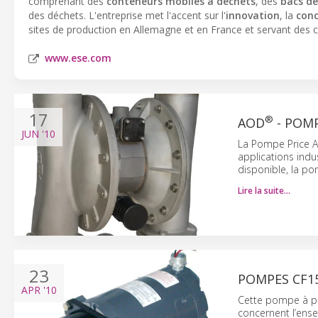
comprenant des
conteneurs mobiles à déchets
, des
bacs de
des déchets. L'entreprise met l'accent sur l'
innovation
, la
con
sites de production en Allemagne et en France et servant des c
www.ese.com
17
®
AOD
- POMP
JUN
'10
La Pompe Price 
applications indus
disponible, la 
Lire la suite…
23
POMPES CF15
APR
'10
Cette pompe à pal
concernent l’ense