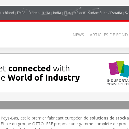
tschland
EMEA
France
Italia
India
日本
México
Sudamérica / España
Sv
NEWS
ARTICLES DE FOND
ux Pays-Bas, est le premier fabricant européen de
solutions de stock
. Filiale du groupe OTTO, ESE propose une gamme complète de produ