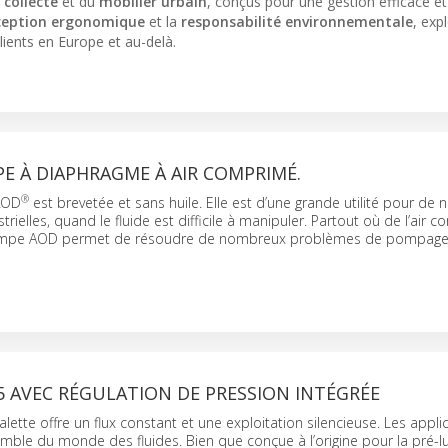
 collecte
et du
mobilier urbain
, conçus pour une gestion efficace et
ception ergonomique
et la
responsabilité environnementale
, exp
lients en Europe et au-delà.
E À DIAPHRAGME À AIR COMPRIMÉ.
®
AOD
est brevetée et sans huile. Elle est d’une grande utilité pour d
trielles, quand le fluide est difficile à manipuler. Partout où de l’air 
pompe AOD permet de résoudre de nombreux problèmes de pompage
 AVEC RÉGULATION DE PRESSION INTÉGRÉE
ette offre un flux constant et une exploitation silencieuse. Les appli
mble du monde des fluides. Bien que conçue à l’origine pour la pré-lub