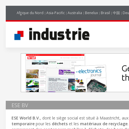
Afrique du Nord
Asia-Pacific
Australia
Benelux
Brasil
中国
Deu
ESE BV
ESE World B.V.
, dont le siège social est situé à Maastricht, a
temporaire
pour les
déchets
et les
matériaux de recyclage