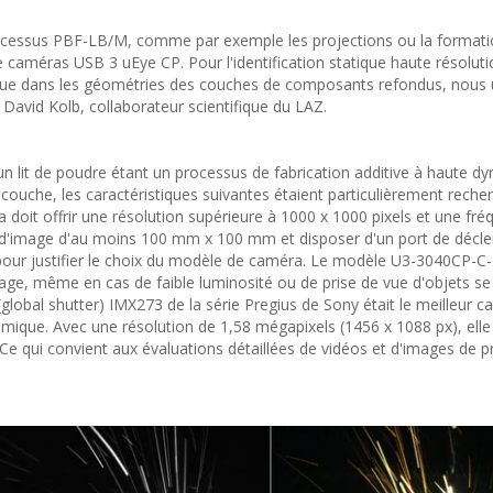
rocessus PBF-LB/M, comme par exemple les projections ou la formati
caméras USB 3 uEye CP. Pour l'identification statique haute résolut
que dans les géométries des couches de composants refondus, nous u
David Kolb, collaborateur scientifique du LAZ.
un lit de poudre étant un processus de fabrication additive à haute d
ouche, les caractéristiques suivantes étaient particulièrement reche
doit offrir une résolution supérieure à 1000 x 1000 pixels et une fr
p d'image d'au moins 100 mm x 100 mm et disposer d'un port de déc
 pour justifier le choix du modèle de caméra. Le modèle U3-3040CP-C
image, même en cas de faible luminosité ou de prise de vue d'objets s
lobal shutter) IMX273 de la série Pregius de Sony était le meilleur c
amique. Avec une résolution de 1,58 mégapixels (1456 x 1088 px), elle
e qui convient aux évaluations détaillées de vidéos et d'images de 