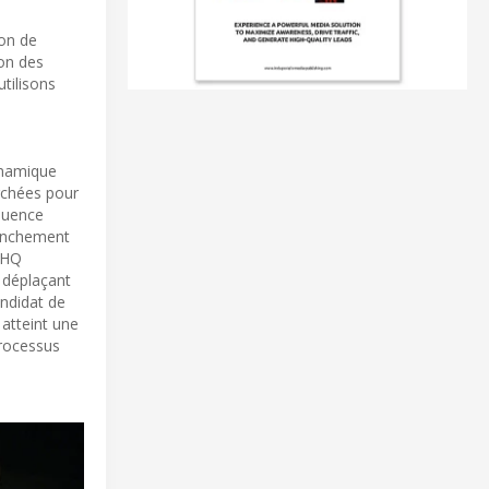
on de
ion des
tilisons
ynamique
rchées pour
équence
lenchement
-HQ
e déplaçant
andidat de
 atteint une
processus