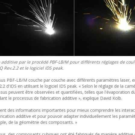
 additive par le procédé PBF-LB/M pour différents réglages de coul
Rev.2.2 et le logiciel IDS peak.
ssus PBF-LB/M couche par couche avec différents paramètres laser, e
 d'IDS en utilisant le logiciel IDS peak. « Selon le réglage de la cam
essus peuvent être observées et quantifiées, telles que l'évaporation 
dant le processus de fabrication additive », explique David Kolb.
sent des informations importantes pour mieux comprendre les interac
brication additive et pour pouvoir adapter individuellement les paramè
mple, de la géométrie des composants. »
us, des composants cubiques ont été fabriqués de manière additive e