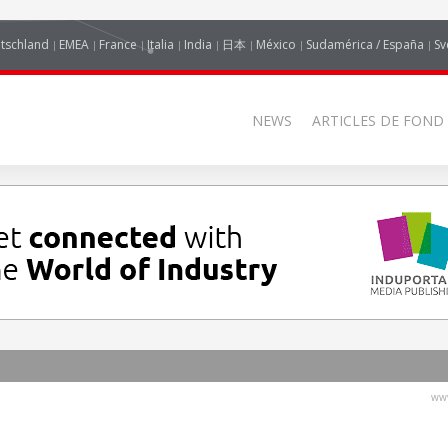
tschland
EMEA
France
Italia
India
日本
México
Sudamérica / España
Sv
NEWS
ARTICLES DE FOND
www