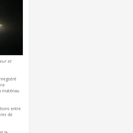
eur et
nregistré
éra
du matériau
tions entre
tres de
t le