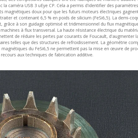
ec la caméra USB 3 uEye CP. Cela a permis d'identifier des paramètres
s magnétiques doux pour que les futurs moteurs électriques gagnen
le à traiter et contenant 6,5 % en poids de silicium (FeSi6,5). La demi-coq
t, grâce à son guidage optimisé et tridimensionnel du flux magnétiqu
 machines à flux transversal. La haute résistance électrique du matéri
ttent de réduire les pertes par courants de Foucault, d'augmenter l
aires telles que des structures de refroidissement. La géométrie comp
iques magnétiques du FeSi6,5 ne permettent pas la mise en œuvre de pr
e recours aux techniques de fabrication additive.