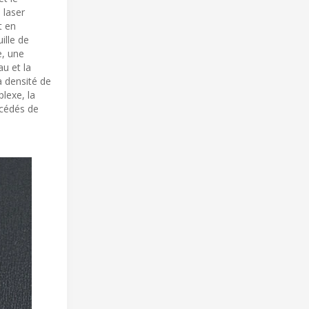
 laser
t en
uille de
e, une
au et la
a densité de
lexe, la
océdés de