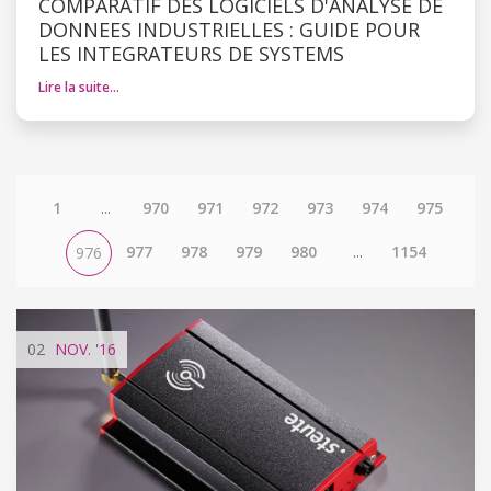
COMPARATIF DES LOGICIELS D'ANALYSE DE
DONNEES INDUSTRIELLES : GUIDE POUR
LES INTEGRATEURS DE SYSTEMS
Lire la suite…
1
...
970
971
972
973
974
975
977
978
979
980
...
1154
976
02
NOV.
'16