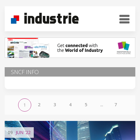
SNCF INFO
2
3
4
5
...
7
1
09
JUN
'22