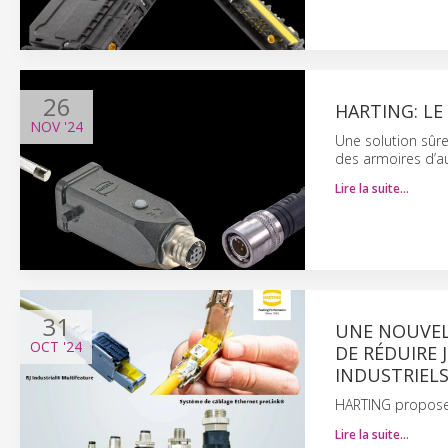
26
HARTING: LE
NOV
'24
Une solution sûre
des armoires d’
Lire la suite…
31
UNE NOUVEL
OCT
'24
DE RÉDUIRE 
INDUSTRIEL
HARTING propose i
Lire la suite…