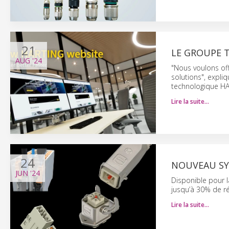
21
LE GROUPE 
AUG
'24
"Nous voulons off
solutions", expli
technologique HA
Lire la suite…
24
NOUVEAU SY
JUN
'24
Disponible pour 
jusqu’à 30% de r
Lire la suite…