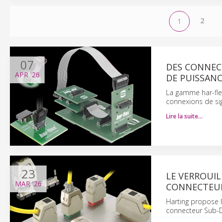
2
1
07
DES CONNECT
APR
'26
DE PUISSAN
La gamme har-fle
connexions de si
Lire la suite…
23
LE VERROUIL
MAR
'26
CONNECTEUR
Harting propose l
connecteur Sub-D,