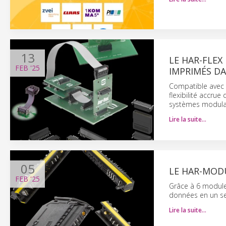
13
LE HAR-FLEX
FEB
'25
IMPRIMÉS DA
Compatible avec 
flexibilité accrue
systèmes modulai
Lire la suite…
05
LE HAR-MODU
FEB
'25
Grâce à 6 modules
données en un s
Lire la suite…