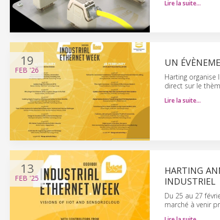
Lire la suite…
19
UN ÉVÈNEME
FEB
'26
Harting organise
direct sur le thèm
Lire la suite…
13
HARTING AN
FEB
'25
INDUSTRIEL
Du 25 au 27 févri
marché à venir pr
Lire la suite…