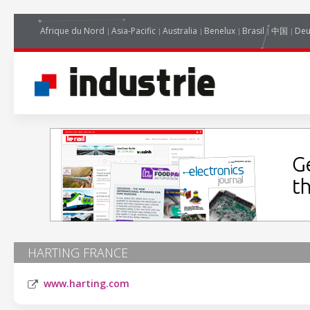
Afrique du Nord
Asia-Pacific
Australia
Benelux
Brasil
中国
Deu
HARTING FRANCE
www.harting.com