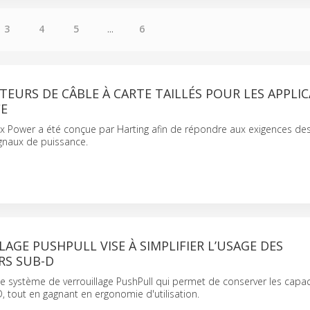
3
4
5
...
6
EURS DE CÂBLE À CARTE TAILLÉS POUR LES APPLI
CE
x Power a été conçue par Harting afin de répondre aux exigences de
gnaux de puissance.
LAGE PUSHPULL VISE À SIMPLIFIER L’USAGE DES
S SUB-D
e système de verrouillage PushPull qui permet de conserver les capac
 tout en gagnant en ergonomie d'utilisation.