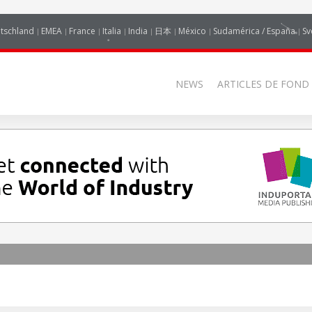
tschland
EMEA
France
Italia
India
日本
México
Sudamérica / España
Sv
NEWS
ARTICLES DE FOND