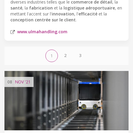
diverses industries telles que le
commerce de détail
, la
santé
, la
fabrication
et la
logistique aéroportuaire
, en
mettant l'accent sur l'
innovation
, l'
efficacité
et la
conception centrée sur le client
.
www.ulmahandling.com
2
3
1
08
NOV
'21