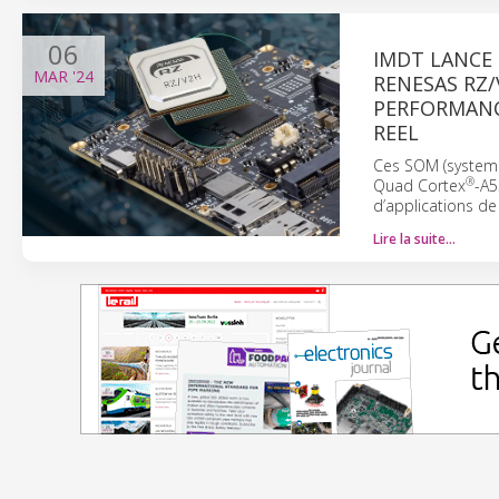
06
IMDT LANCE
MAR
'24
RENESAS RZ
PERFORMANCE
REEL
Ces SOM (system 
®
Quad Cortex
-A5
d’applications de 
Lire la suite…