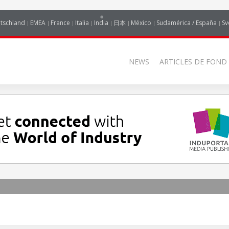
tschland
EMEA
France
Italia
India
日本
México
Sudamérica / España
Sv
NEWS
ARTICLES DE FOND