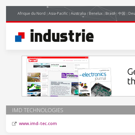
Afrique du Nord
Asia-Pacific
Australia
Benelux
Brasil
中国
Deu
IMD TECHNOLOGIES
www.imd-tec.com