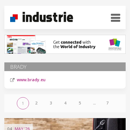
BRADY
www.brady.eu
2
3
4
5
...
7
1
04
MAY
'26