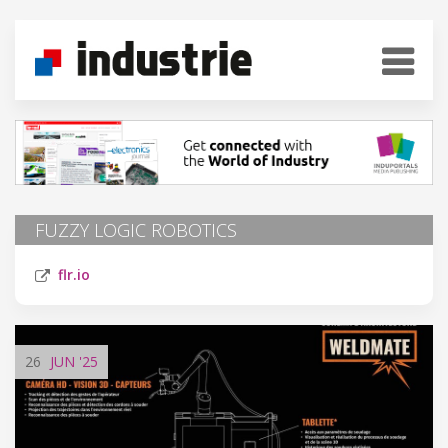
FUZZY LOGIC ROBOTICS
flr.io
26
JUN
'25