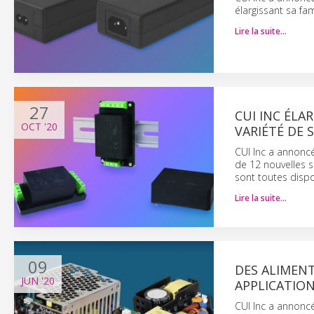
élargissant sa fa
Lire la suite…
27
CUI INC ÉLA
OCT
'20
VARIÉTÉ DE
CUI Inc a annoncé 
de 12 nouvelles 
sont toutes dispo
Lire la suite…
09
DES ALIMENT
JUN
'20
APPLICATION
CUI Inc a annoncé