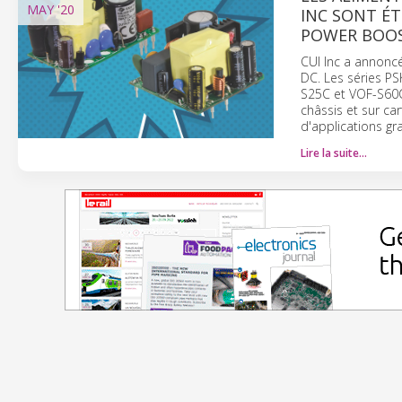
MAY
'20
INC SONT É
POWER BOOS
CUI Inc a annoncé
DC. Les séries P
S25C et VOF-S60C
châssis et sur c
d'applications gr
Lire la suite…