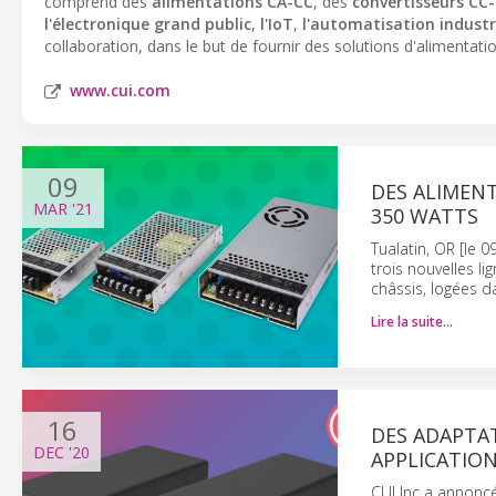
comprend des
alimentations CA-CC
, des
convertisseurs CC
l'électronique grand public
,
l'IoT
,
l'automatisation industri
collaboration, dans le but de fournir des solutions d'alimentatio
www.cui.com
09
DES ALIMENT
MAR
'21
350 WATTS
Tualatin, OR [le 
trois nouvelles l
châssis, logées d
Lire la suite…
16
DES ADAPTA
DEC
'20
APPLICATION
CUI Inc a annoncé