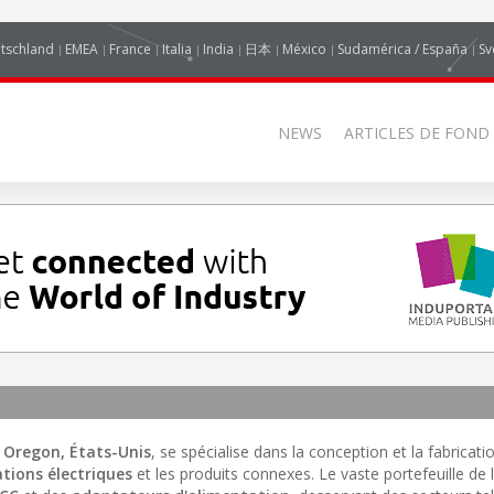
tschland
EMEA
France
Italia
India
日本
México
Sudamérica / España
Sv
NEWS
ARTICLES DE FOND
 Oregon, États-Unis
, se spécialise dans la conception et la fabricati
tions électriques
et les produits connexes. Le vaste portefeuille de l