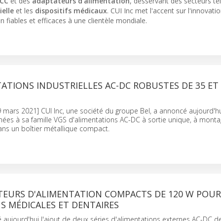
-CC
et des
adaptateurs d'alimentation
, desservant des secteurs te
elle
et les
dispositifs médicaux
. CUI Inc met l'accent sur l'innovatio
n fiables et efficaces à une clientèle mondiale.
ATIONS INDUSTRIELLES AC-DC ROBUSTES DE 35 ET
09 mars 2021] CUI Inc, une société du groupe Bel, a annoncé aujourd'hu
ignées à sa famille VGS d'alimentations AC-DC à sortie unique, à monta
ans un boîtier métallique compact.
TEURS D'ALIMENTATION COMPACTS DE 120 W POUR
S MÉDICALES ET DENTAIRES
 aujourd'hui l'ajout de deux séries d'alimentations externes AC-DC d