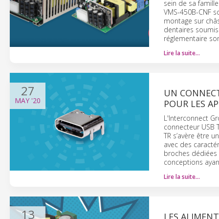
sein de sa famil
VMS-450B-CNF son
montage sur châs
dentaires soumise
réglementaire so
Lire la suite…
27
UN CONNECT
MAY
'20
POUR LES A
L'Interconnect Gr
connecteur USB T
TR s’avère être u
avec des caracté
broches dédiées a
conceptions ayant
Lire la suite…
13
LES ALIMENT