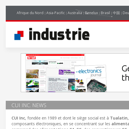
Afrique du Nord
Asia-Pacific
Australia
Benelux
Brasil
中国
Deu
CUI INC. NEWS
CUI Inc
, fondée en 1989 et dont le siège social est à
Tualatin,
composants électroniques, en se concentrant sur les
alimenta