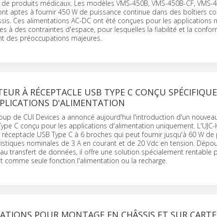
le de produits médicaux. Les modèles VMS-450B, VMS-450B-CF, VMS-4
t aptes à fournir 450 W de puissance continue dans des boîtiers c
sis. Ces alimentations AC-DC ont été conçues pour les applications 
s à des contraintes d'espace, pour lesquelles la fiabilité et la confor
nt des préoccupations majeures.
EUR À RÉCEPTACLE USB TYPE C CONÇU SPÉCIFIQU
PPLICATIONS D'ALIMENTATION
oup de CUI Devices a annoncé aujourd'hui l'introduction d'un nouvea
ype C conçu pour les applications d'alimentation uniquement. L'UJC
n réceptacle USB Type C à 6 broches qui peut fournir jusqu'à 60 W de
ristiques nominales de 3 A en courant et de 20 Vdc en tension. Dépo
u transfert de données, il offre une solution spécialement rentable 
 comme seule fonction l'alimentation ou la recharge.
ATIONS POUR MONTAGE EN CHÂSSIS ET SUR CARTE