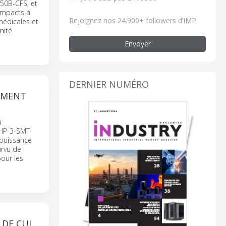
50B-CFS, et
ompacts à
Rejoignez nos 24.900+ followers d’IMP
médicales et
mité
Envoyer
DERNIER NUMÉRO
EMENT
u
-HP-3-SMT-
 puissance
urvu de
pour les
 DE CUI